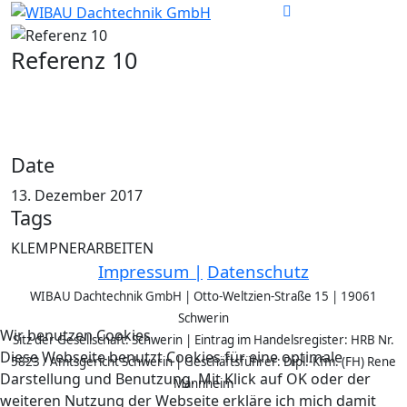
Referenz 10
Date
13. Dezember 2017
Tags
KLEMPNERARBEITEN
Impressum |
Datenschutz
WIBAU Dachtechnik GmbH | Otto-Weltzien-Straße 15 | 19061
Schwerin
Wir benutzen Cookies
Sitz der Gesellschaft: Schwerin | Eintrag im Handelsregister: HRB Nr.
Diese Webseite benutzt Cookies für eine optimale
5823 / Amtsgericht Schwerin | Geschäftsführer: Dipl.-Kfm. (FH) Rene
Darstellung und Benutzung. Mit Klick auf OK oder der
Mannheim
weiteren Nutzung der Webseite erkläre ich mich damit