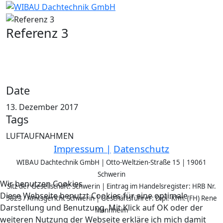
Referenz 3
Date
13. Dezember 2017
Tags
LUFTAUFNAHMEN
Impressum |
Datenschutz
WIBAU Dachtechnik GmbH | Otto-Weltzien-Straße 15 | 19061
Schwerin
Wir benutzen Cookies
Sitz der Gesellschaft: Schwerin | Eintrag im Handelsregister: HRB Nr.
Diese Webseite benutzt Cookies für eine optimale
5823 / Amtsgericht Schwerin | Geschäftsführer: Dipl.-Kfm. (FH) Rene
Darstellung und Benutzung. Mit Klick auf OK oder der
Mannheim
weiteren Nutzung der Webseite erkläre ich mich damit