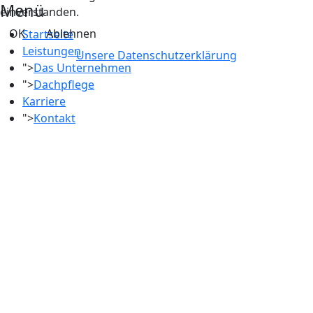
Menü
einverstanden.
OK
Ablehnen
Startseite
Leistungen
Unsere Datenschutzerklärung
">
Das Unternehmen
">
Dachpflege
Karriere
">
Kontakt